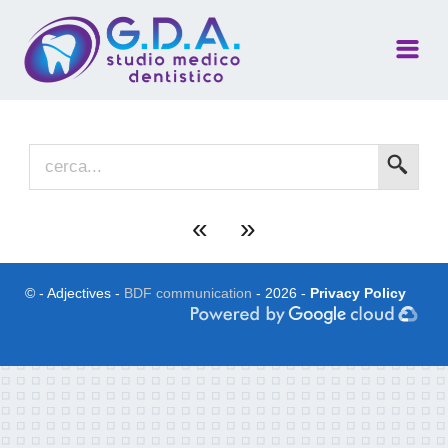
Home
Chi siamo
Specializzazioni
«
»
Mission
Team
© - Adjectives -
BDF communication
- 2026 -
Privacy Policy
Gallery
Blog
Contatti
Dove siamo